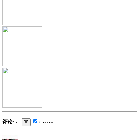
评论: 2
写
Ответы