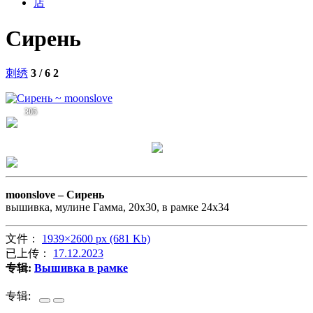
店
Сирень
刺绣
3 / 6
2
305
moonslove –
Сирень
вышивка, мулине Гамма, 20х30, в рамке 24х34
文件：
1939×2600 px (681 Kb)
已上传：
17.12.2023
专辑:
Вышивка в рамке
专辑: