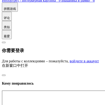
Непортрет - интерьерная картина 9
Вышивка в рамке 6
拼图游戏
评论
类似
最爱
你需要登录
Для работы с коллекциями – пожалуйста,
войдите в аккаунт
在新窗口中打开
Кому понравилось