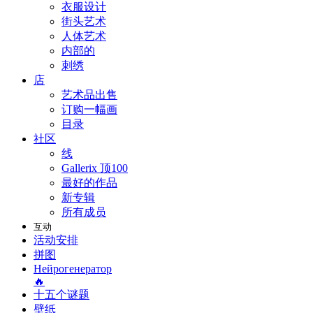
衣服设计
街头艺术
人体艺术
内部的
刺绣
店
艺术品出售
订购一幅画
目录
社区
线
Gallerix 顶100
最好的作品
新专辑
所有成员
互动
活动安排
拼图
Нейрогенератор
🔥
十五个谜题
壁纸