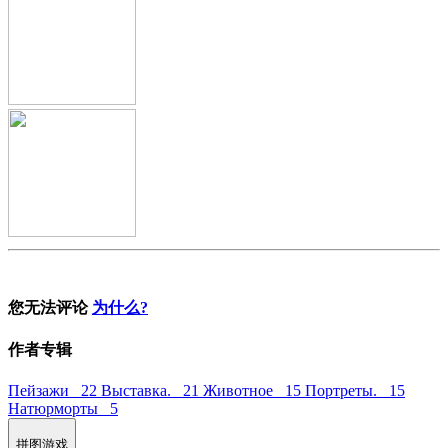
您无法评论
为什么?
作者专辑
Пейзажи 22
Выставка. 21
Животное 15
Портреты. 15
Натюрморты 5
拼图游戏