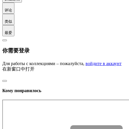
评论
类似
最爱
你需要登录
Для работы с коллекциями – пожалуйста,
войдите в аккаунт
在新窗口中打开
Кому понравилось