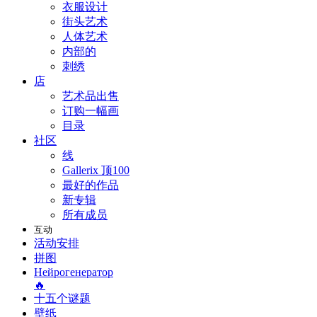
衣服设计
街头艺术
人体艺术
内部的
刺绣
店
艺术品出售
订购一幅画
目录
社区
线
Gallerix 顶100
最好的作品
新专辑
所有成员
互动
活动安排
拼图
Нейрогенератор
🔥
十五个谜题
壁纸