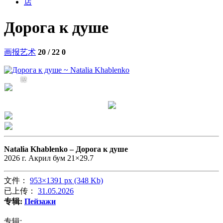
店
Дорога к душе
画报艺术
20 / 22
0
12
Natalia Khablenko –
Дорога к душе
2026 г. Акрил бум 21×29.7
文件：
953×1391 px (348 Kb)
已上传：
31.05.2026
专辑:
Пейзажи
专辑: