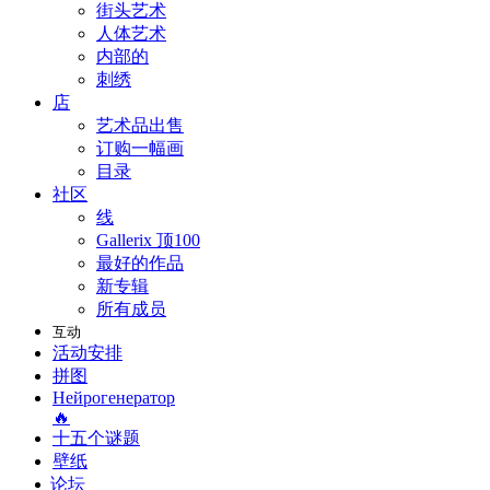
街头艺术
人体艺术
内部的
刺绣
店
艺术品出售
订购一幅画
目录
社区
线
Gallerix 顶100
最好的作品
新专辑
所有成员
互动
活动安排
拼图
Нейрогенератор
🔥
十五个谜题
壁纸
论坛