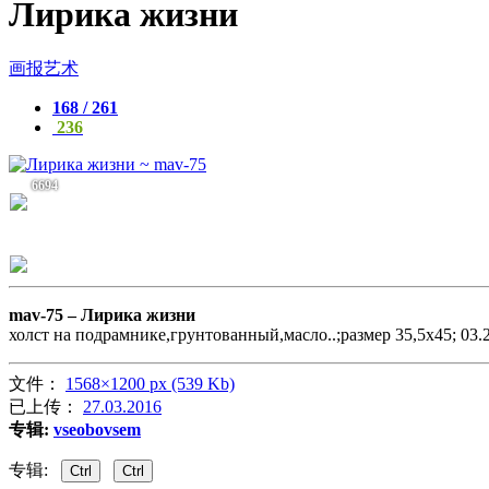
Лирика жизни
画报艺术
168 / 261
236
6694
mav-75 –
Лирика жизни
холст на подрамнике,грунтованный,масло..;размер 35,5х45; 03.
文件：
1568×1200 px (539 Kb)
已上传：
27.03.2016
专辑:
vseobovsem
专辑:
Ctrl
Ctrl