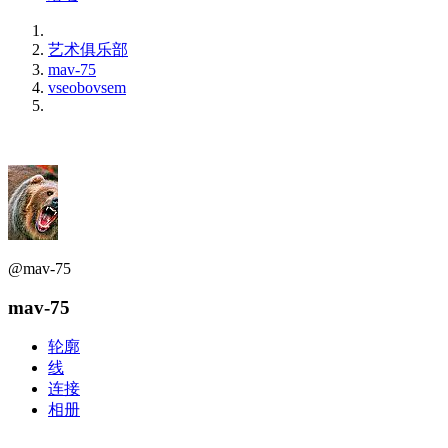
艺术俱乐部
mav-75
vseobovsem
@mav-75
mav-75
轮廓
线
连接
相册