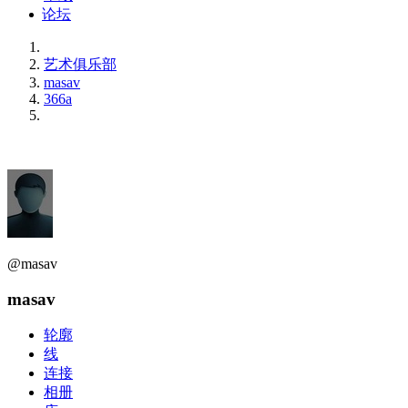
论坛
艺术俱乐部
masav
366a
@masav
masav
轮廓
线
连接
相册