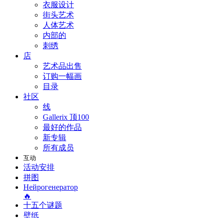
衣服设计
街头艺术
人体艺术
内部的
刺绣
店
艺术品出售
订购一幅画
目录
社区
线
Gallerix 顶100
最好的作品
新专辑
所有成员
互动
活动安排
拼图
Нейрогенератор
🔥
十五个谜题
壁纸