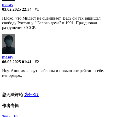
masav
03.02.2025 22:34
#1
Плохо, что Мидаст не оценивает. Ведь он так защищал
свободу России у " Белого дома" в 1991. Праздновал
разрушение СССР.
masav
06.02.2025 01:41
#2
Йоу. Анонимы рвут шаблоны и повышают рейтинг себе. –
непорядок.
您无法评论
为什么?
作者专辑
366a 19