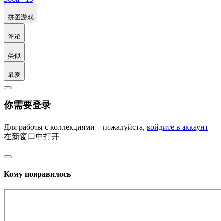
拼图游戏
评论
类似
最爱
你需要登录
Для работы с коллекциями – пожалуйста,
войдите в аккаунт
在新窗口中打开
Кому понравилось