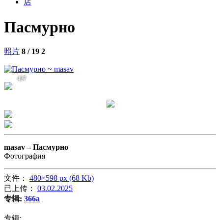
店
Пасмурно
照片
8 / 19
2
427
masav –
Пасмурно
Фотография
文件：
480×598 px (68 Kb)
已上传：
03.02.2025
专辑:
366a
专辑: