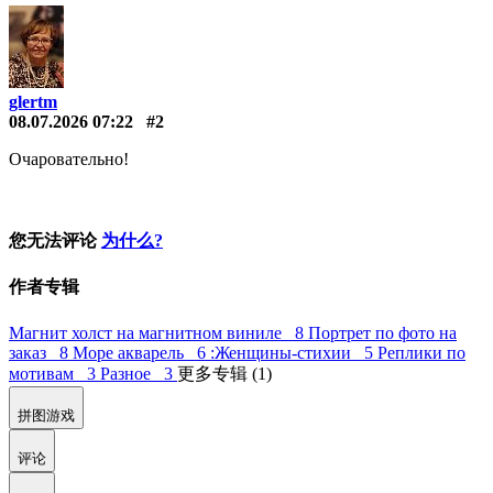
glertm
08.07.2026 07:22
#2
Очаровательно!
您无法评论
为什么?
作者专辑
Магнит холст на магнитном виниле 8
Портрет по фото на
заказ 8
Море акварель 6
:Женщины-стихии 5
Реплики по
мотивам 3
Разное 3
更多专辑 (1)
拼图游戏
评论