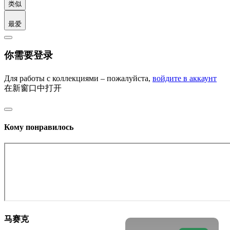
类似
最爱
你需要登录
Для работы с коллекциями – пожалуйста,
войдите в аккаунт
在新窗口中打开
Кому понравилось
马赛克