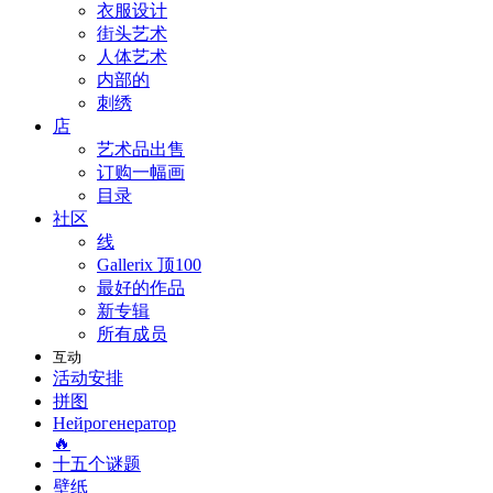
衣服设计
街头艺术
人体艺术
内部的
刺绣
店
艺术品出售
订购一幅画
目录
社区
线
Gallerix 顶100
最好的作品
新专辑
所有成员
互动
活动安排
拼图
Нейрогенератор
🔥
十五个谜题
壁纸