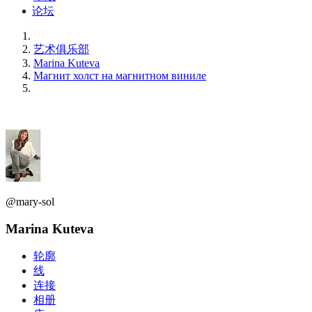
论坛
艺术俱乐部
Marina Kuteva
Магнит холст на магнитном виниле
@mary-sol
Marina Kuteva
轮廓
线
连接
相册