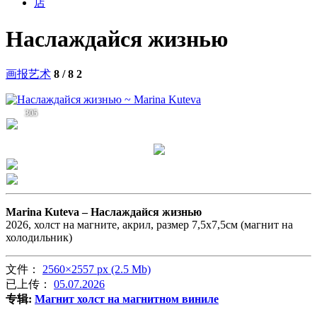
店
Наслаждайся жизнью
画报艺术
8 / 8
2
305
Marina Kuteva –
Наслаждайся жизнью
2026, холст на магните, акрил, размер 7,5х7,5см (магнит на
холодильник)
文件：
2560×2557 px (2.5 Mb)
已上传：
05.07.2026
专辑:
Магнит холст на магнитном виниле