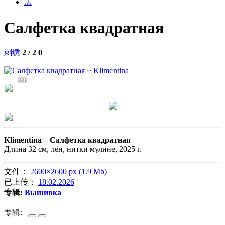
店
Салфетка квадратная
刺绣
2 / 2
0
356
Klimentina –
Салфетка квадратная
Длина 32 см, лён, нитки мулине, 2025 г.
文件：
2600×2600 px (1.9 Mb)
已上传：
18.02.2026
专辑:
Вышивка
专辑: