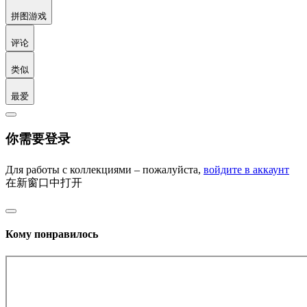
拼图游戏
评论
类似
最爱
你需要登录
Для работы с коллекциями – пожалуйста,
войдите в аккаунт
在新窗口中打开
Кому понравилось