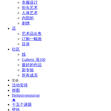
衣服设计
街头艺术
人体艺术
内部的
刺绣
店
艺术品出售
订购一幅画
目录
社区
线
Gallerix 顶100
最好的作品
新专辑
所有成员
互动
活动安排
拼图
Нейрогенератор
🔥
十五个谜题
壁纸