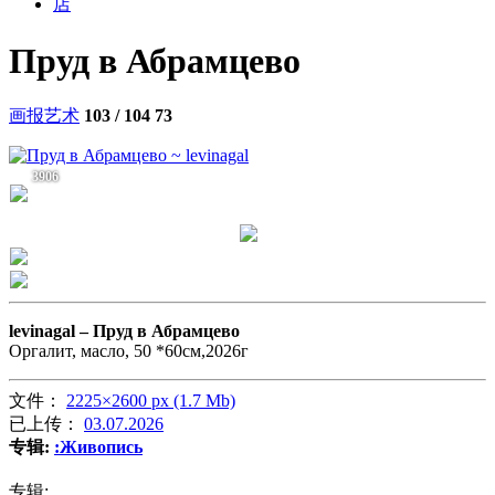
店
Пруд в Абрамцево
画报艺术
103 / 104
73
3906
levinagal –
Пруд в Абрамцево
Оргалит, масло, 50 *60см,2026г
文件：
2225×2600 px (1.7 Mb)
已上传：
03.07.2026
专辑:
:Живопись
专辑: