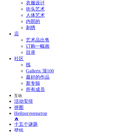
衣服设计
街头艺术
人体艺术
内部的
刺绣
店
艺术品出售
订购一幅画
目录
社区
线
Gallerix 顶100
最好的作品
新专辑
所有成员
互动
活动安排
拼图
Нейрогенератор
🔥
十五个谜题
壁纸