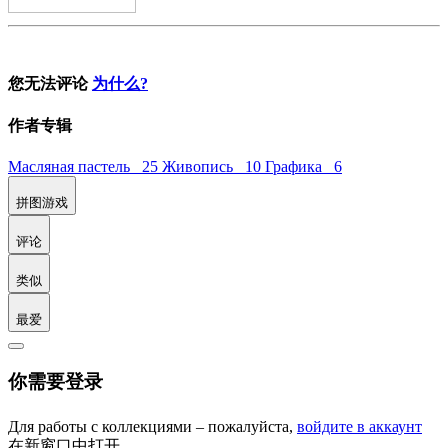
您无法评论
为什么?
作者专辑
Масляная пастель 25
Живопись 10
Графика 6
拼图游戏
评论
类似
最爱
你需要登录
Для работы с коллекциями – пожалуйста,
войдите в аккаунт
在新窗口中打开