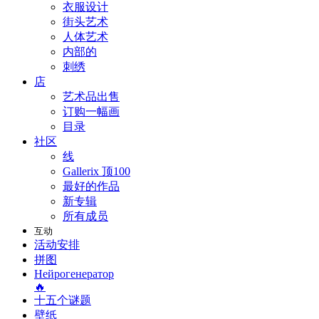
衣服设计
街头艺术
人体艺术
内部的
刺绣
店
艺术品出售
订购一幅画
目录
社区
线
Gallerix 顶100
最好的作品
新专辑
所有成员
互动
活动安排
拼图
Нейрогенератор
🔥
十五个谜题
壁纸