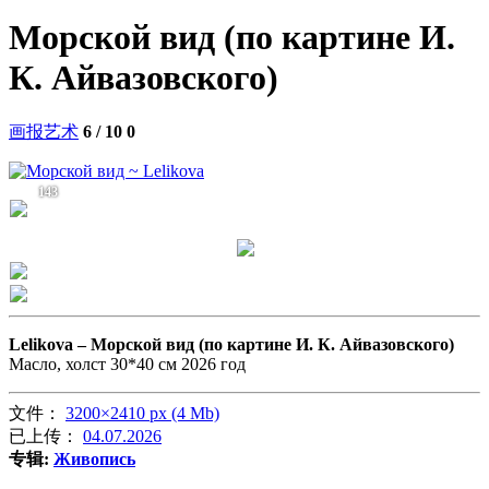
Морской вид (по картине И.
К. Айвазовского)
画报艺术
6 / 10
0
143
Lelikova –
Морской вид (по картине И. К. Айвазовского)
Масло, холст 30*40 см 2026 год
文件：
3200×2410 px (4 Mb)
已上传：
04.07.2026
专辑:
Живопись