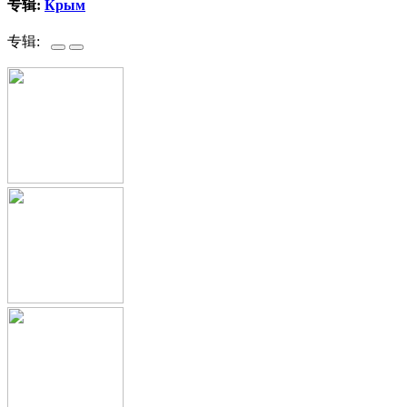
专辑:
Крым
专辑: