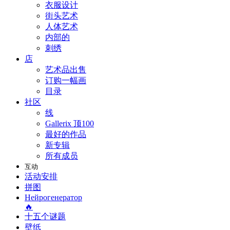
衣服设计
街头艺术
人体艺术
内部的
刺绣
店
艺术品出售
订购一幅画
目录
社区
线
Gallerix 顶100
最好的作品
新专辑
所有成员
互动
活动安排
拼图
Нейрогенератор
🔥
十五个谜题
壁纸