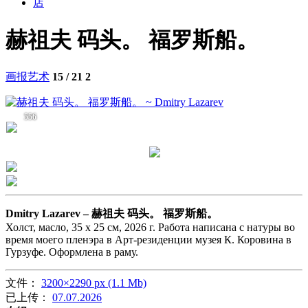
店
赫祖夫 码头。 福罗斯船。
画报艺术
15 / 21
2
556
Dmitry Lazarev –
赫祖夫 码头。 福罗斯船。
Холст, масло, 35 х 25 см, 2026 г. Работа написана с натуры во
время моего пленэра в Арт-резиденции музея К. Коровина в
Гурзуфе. Оформлена в раму.
文件：
3200×2290 px (1.1 Mb)
已上传：
07.07.2026