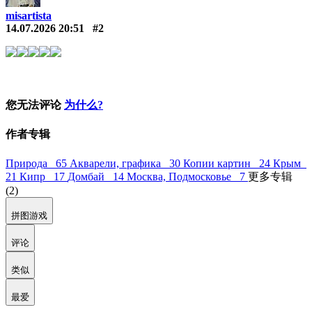
misartista
14.07.2026 20:51
#2
您无法评论
为什么?
作者专辑
Природа 65
Акварели, графика 30
Копии картин 24
Крым
21
Кипр 17
Домбай 14
Москва, Подмосковье 7
更多专辑
(2)
拼图游戏
评论
类似
最爱