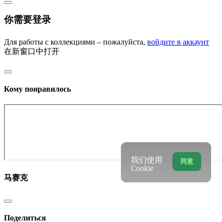
你需要登录
Для работы с коллекциями – пожалуйста,
войдите в аккаунт
在新窗口中打开
Кому понравилось
我们使用
同意
Cookie
马赛克
Поделиться