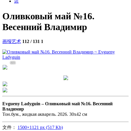
店
Оливковый май №16.
Весенний Владимир
画报艺术
112 / 131
1
685
Evgueny Ladyguin –
Оливковый май №16. Весенний
Владимир
Тон.бум., жидкая акварель. 2026. 30х42 см
文件：
1500×1121 px (517 Kb)