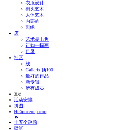
衣服设计
街头艺术
人体艺术
内部的
刺绣
店
艺术品出售
订购一幅画
目录
社区
线
Gallerix 顶100
最好的作品
新专辑
所有成员
互动
活动安排
拼图
Нейрогенератор
🔥
十五个谜题
壁纸