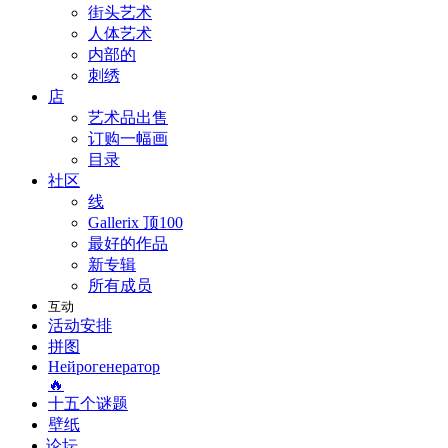
街头艺术
人体艺术
内部的
刺绣
店
艺术品出售
订购一幅画
目录
社区
线
Gallerix 顶100
最好的作品
新专辑
所有成员
互动
活动安排
拼图
Нейрогенератор
🔥
十五个谜题
壁纸
论坛