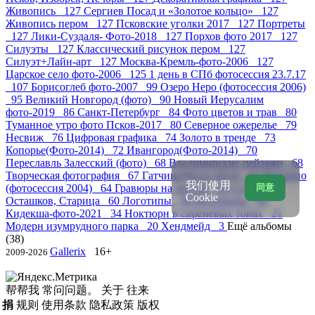
Живопись 127
Сергиев Посад и «Золотое кольцо» 127
Живопись пером 127
Псковские уголки 2017 127
Портреты
127
Лики-Суздаля- Фото-2018 127
Порхов фото 2017 127
Силуэты 127
Классический рисунок пером 127
Силуэт+Лайн-арт 127
Москва-Кремль-фото-2006 127
Царское село фото-2006 125
1 день в СПб фотосессия 23.7.17
107
Борисоглеб фото-2007 99
Озеро Неро (фотосессия 2006)
95
Великий Новгород (фото) 90
Новый Иерусалим
фото-2019 86
Санкт-Петербург 84
Фото цветов и трав 80
Туманное утро фото Псков-2017 80
Северное ожерелье 79
Несвиж 76
Цифровая графика 74
Золото в тренде 73
Копорье(Фото-2014) 72
Ивангород(Фото-2014) 70
Переславль Залесский (фото) 68
Владимирские пейзажи 68
Творческая фотография 67
Гатчина(Фото-2014) 66
Монрепо
我们使用
(фотосессия 2004) 64
Гравюры на латуни 61
Селигер,
同意
Cookie
Осташков, Старица 60
Логотипы 58
Интерьеры 56
Кидекша-фото-2021 34
Ноктюрн в сиреневых тонах 21
Модерн изумрудного парка 20
Хендмейд 3
Ещё альбомы
(38)
Gallerix
16+
2009-2026
帮帮我
常问问题。
关于
往来
捐
规则
使用条款
隐私政策
版权