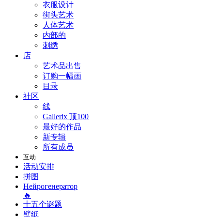
衣服设计
街头艺术
人体艺术
内部的
刺绣
店
艺术品出售
订购一幅画
目录
社区
线
Gallerix 顶100
最好的作品
新专辑
所有成员
互动
活动安排
拼图
Нейрогенератор
🔥
十五个谜题
壁纸