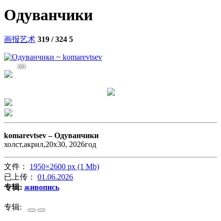
Одуванчики
画报艺术
319 / 324
5
261
komarevtsev –
Одуванчики
холст,акрил,20х30, 2026год
文件：
1950×2600 px (1 Mb)
已上传：
01.06.2026
专辑:
живопись
专辑: