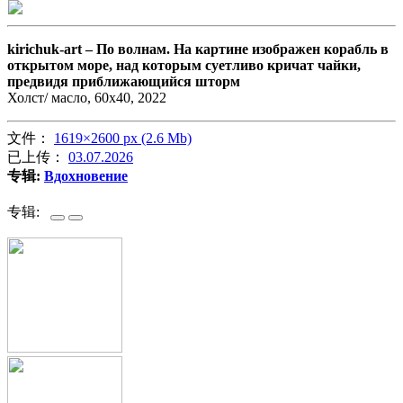
kirichuk-art –
По волнам. На картине изображен корабль в
открытом море, над которым суетливо кричат чайки,
предвидя приближающийся шторм
Холст/ масло, 60х40, 2022
文件：
1619×2600 px (2.6 Mb)
已上传：
03.07.2026
专辑:
Вдохновение
专辑: