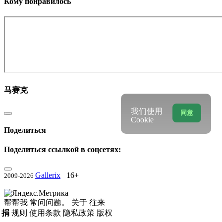
Кому понравилось
马赛克
我们使用
同意
Cookie
Поделиться
Поделиться ссылкой в соцсетях:
Gallerix
16+
2009-2026
帮帮我
常问问题。
关于
往来
捐
规则
使用条款
隐私政策
版权