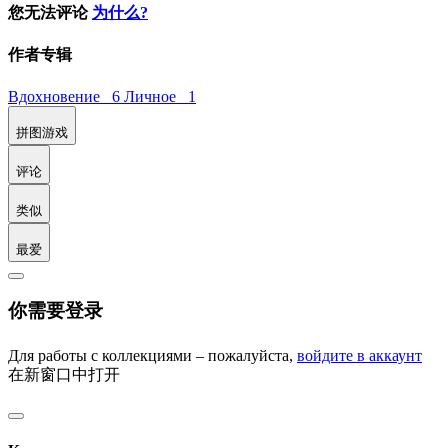
您无法评论
为什么?
作者专辑
Вдохновение 6
Личное 1
拼图游戏
评论
类似
最爱
你需要登录
Для работы с коллекциями – пожалуйста,
войдите в аккаунт
在新窗口中打开