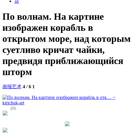
店
По волнам. На картине
изображен корабль в
открытом море, над которым
суетливо кричат чайки,
предвидя приближающийся
шторм
画报艺术
4 / 6
1
273