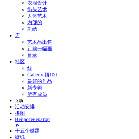
衣服设计
街头艺术
人体艺术
内部的
刺绣
店
艺术品出售
订购一幅画
目录
社区
线
Gallerix 顶100
最好的作品
新专辑
所有成员
互动
活动安排
拼图
Нейрогенератор
🔥
十五个谜题
壁纸