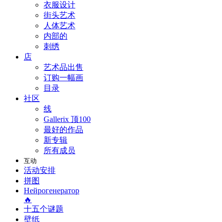
衣服设计
街头艺术
人体艺术
内部的
刺绣
店
艺术品出售
订购一幅画
目录
社区
线
Gallerix 顶100
最好的作品
新专辑
所有成员
互动
活动安排
拼图
Нейрогенератор
🔥
十五个谜题
壁纸