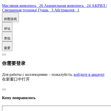
Масляная живопись 26
Акварельная живопись 24
АКРИЛ |
Смешанная техника| Гуашь 3
Абстракция 1
拼图游戏
评论
类似
最爱
你需要登录
Для работы с коллекциями – пожалуйста,
войдите в аккаунт
在新窗口中打开
Кому понравилось