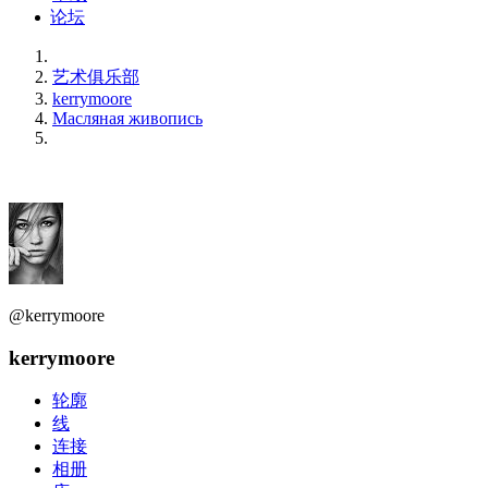
论坛
艺术俱乐部
kerrymoore
Масляная живопись
@kerrymoore
kerrymoore
轮廓
线
连接
相册