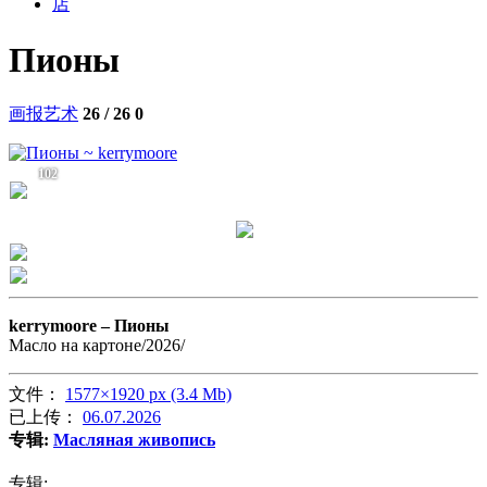
店
Пионы
画报艺术
26 / 26
0
102
kerrymoore –
Пионы
Масло на картоне/2026/
文件：
1577×1920 px (3.4 Mb)
已上传：
06.07.2026
专辑:
Масляная живопись
专辑: