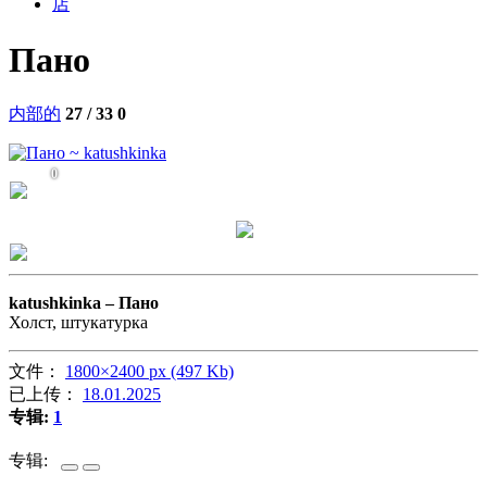
店
Пано
内部的
27 / 33
0
0
katushkinka –
Пано
Холст, штукатурка
文件：
1800×2400 px (497 Kb)
已上传：
18.01.2025
专辑:
1
专辑: