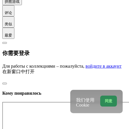
拼图游戏
评论
类似
最爱
你需要登录
Для работы с коллекциями – пожалуйста,
войдите в аккаунт
在新窗口中打开
Кому понравилось
我们使用
同意
Cookie