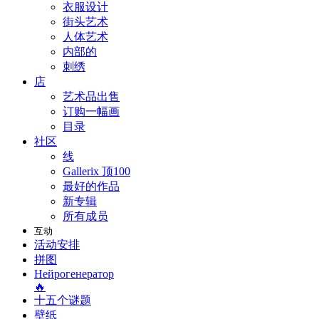
衣服设计
街头艺术
人体艺术
内部的
刺绣
店
艺术品出售
订购一幅画
目录
社区
线
Gallerix 顶100
最好的作品
新专辑
所有成员
互动
活动安排
拼图
Нейрогенератор
🔥
十五个谜题
壁纸