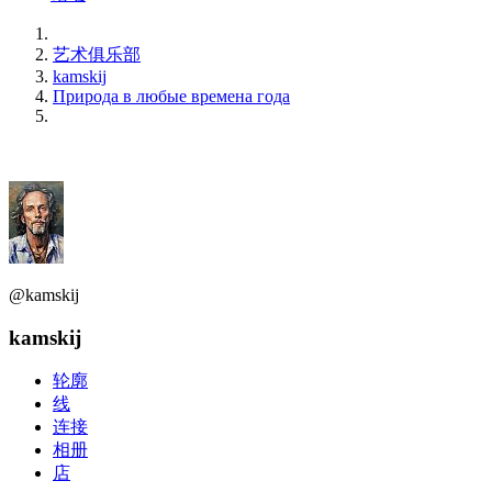
艺术俱乐部
kamskij
Природа в любые времена года
@kamskij
kamskij
轮廓
线
连接
相册
店