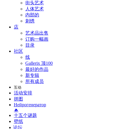
街头艺术
人体艺术
内部的
刺绣
店
艺术品出售
订购一幅画
目录
社区
线
Gallerix 顶100
最好的作品
新专辑
所有成员
互动
活动安排
拼图
Нейрогенератор
🔥
十五个谜题
壁纸
论坛