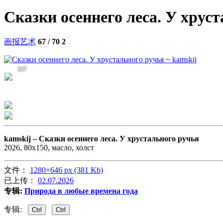
Сказки осеннего леса. У хрус
画报艺术
67 / 70
2
327
kamskij –
Сказки осеннего леса. У хрустального ручья
2026, 80х150, масло, холст
文件：
1280×646 px (381 Kb)
已上传：
02.07.2026
专辑:
Природа в любые времена года
专辑:
Ctrl
Ctrl