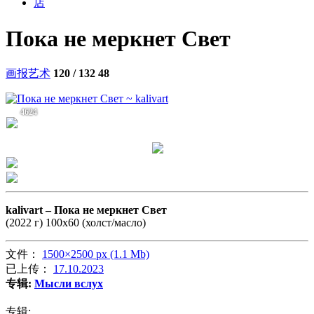
店
Пока не меркнет Свет
画报艺术
120 / 132
48
4624
kalivart –
Пока не меркнет Свет
(2022 г) 100х60 (холст/масло)
文件：
1500×2500 px (1.1 Mb)
已上传：
17.10.2023
专辑:
Мысли вслух
专辑: