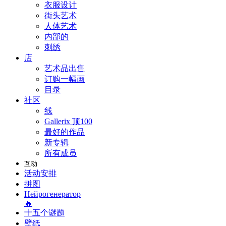
衣服设计
街头艺术
人体艺术
内部的
刺绣
店
艺术品出售
订购一幅画
目录
社区
线
Gallerix 顶100
最好的作品
新专辑
所有成员
互动
活动安排
拼图
Нейрогенератор
🔥
十五个谜题
壁纸