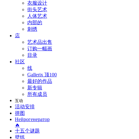
衣服设计
街头艺术
人体艺术
内部的
刺绣
店
艺术品出售
订购一幅画
目录
社区
线
Gallerix 顶100
最好的作品
新专辑
所有成员
互动
活动安排
拼图
Нейрогенератор
🔥
十五个谜题
壁纸