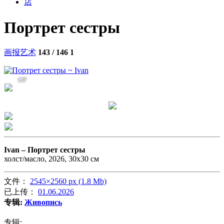
店
Портрет сестры
画报艺术
143 / 146
1
137
Ivan –
Портрет сестры
холст/масло, 2026, 30х30 см
文件：
2545×2560 px (1.8 Mb)
已上传：
01.06.2026
专辑:
Живопись
专辑: