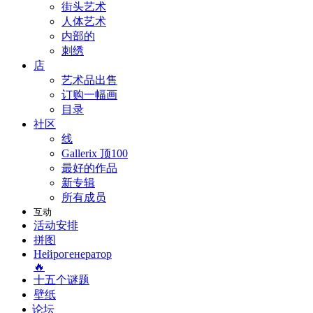
街头艺术
人体艺术
内部的
刺绣
店
艺术品出售
订购一幅画
目录
社区
线
Gallerix 顶100
最好的作品
新专辑
所有成员
互动
活动安排
拼图
Нейрогенератор
🔥
十五个谜题
壁纸
论坛