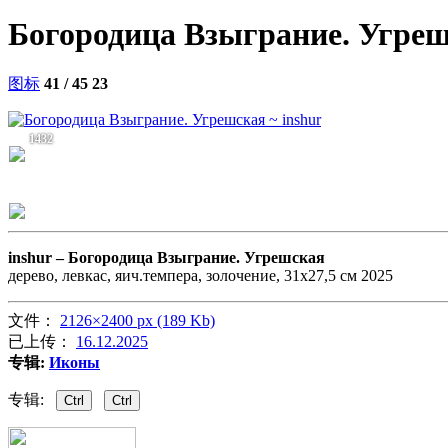
Богородица Взыграние. Угре
图标
41 / 45
23
1432
inshur –
Богородица Взыграние. Угрешская
дерево, левкас, яич.темпера, золочение, 31х27,5 см 2025
文件：
2126×2400 px (189 Kb)
已上传：
16.12.2025
专辑:
Иконы
专辑:
Ctrl
Ctrl