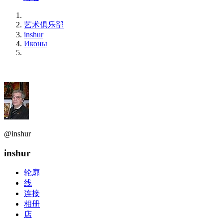
艺术俱乐部
inshur
Иконы
@inshur
inshur
轮廓
线
连接
相册
店