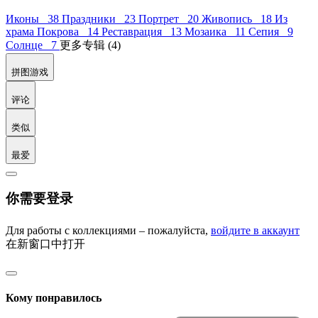
Иконы 38
Праздники 23
Портрет 20
Живопись 18
Из
храма Покрова 14
Реставрация 13
Мозаика 11
Сепия 9
Солнце 7
更多专辑 (4)
拼图游戏
评论
类似
最爱
你需要登录
Для работы с коллекциями – пожалуйста,
войдите в аккаунт
在新窗口中打开
Кому понравилось