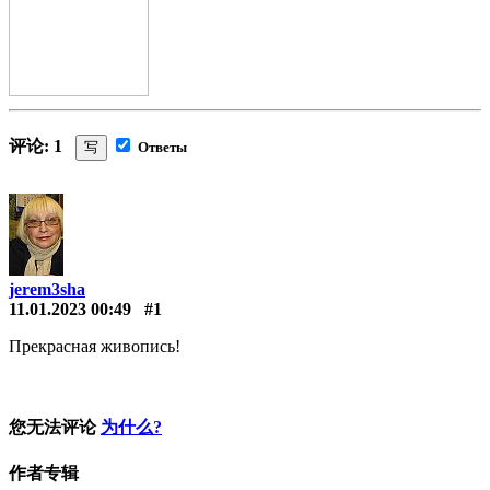
评论: 1
写
Ответы
jerem3sha
11.01.2023 00:49
#1
Прекрасная живопись!
您无法评论
为什么?
作者专辑