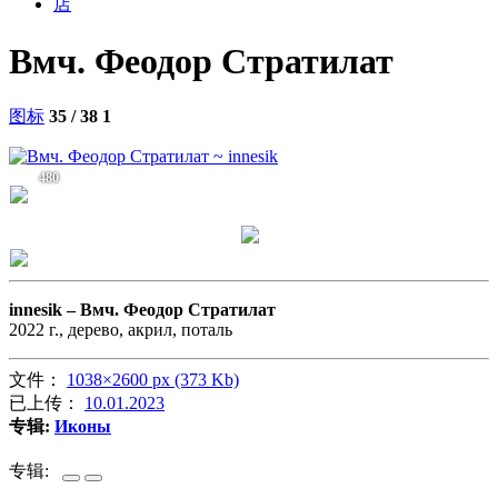
店
Вмч. Феодор Стратилат
图标
35 / 38
1
480
innesik –
Вмч. Феодор Стратилат
2022 г., дерево, акрил, поталь
文件：
1038×2600 px (373 Kb)
已上传：
10.01.2023
专辑:
Иконы
专辑: