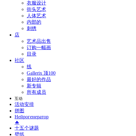
衣服设计
街头艺术
人体艺术
内部的
刺绣
店
艺术品出售
订购一幅画
目录
社区
线
Gallerix 顶100
最好的作品
新专辑
所有成员
互动
活动安排
拼图
Нейрогенератор
🔥
十五个谜题
壁纸