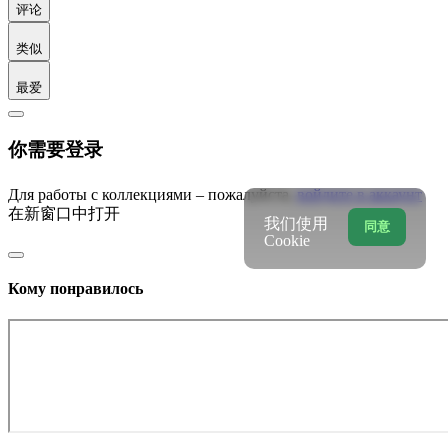
评论
类似
最爱
你需要登录
Для работы с коллекциями – пожалуйста,
войдите в аккаунт
在新窗口中打开
我们使用
同意
Cookie
Кому понравилось