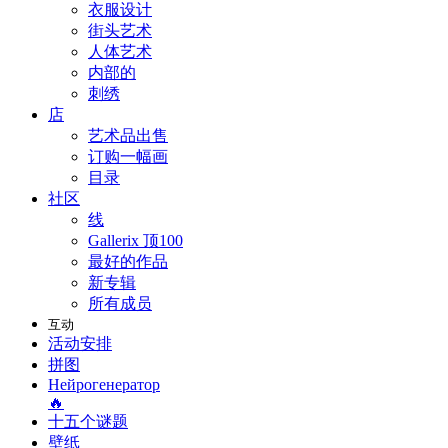
衣服设计
街头艺术
人体艺术
内部的
刺绣
店
艺术品出售
订购一幅画
目录
社区
线
Gallerix 顶100
最好的作品
新专辑
所有成员
互动
活动安排
拼图
Нейрогенератор
🔥
十五个谜题
壁纸