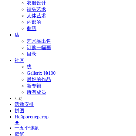
衣服设计
街头艺术
人体艺术
内部的
刺绣
店
艺术品出售
订购一幅画
目录
社区
线
Gallerix 顶100
最好的作品
新专辑
所有成员
互动
活动安排
拼图
Нейрогенератор
🔥
十五个谜题
壁纸