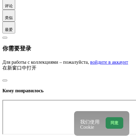
评论
类似
最爱
你需要登录
Для работы с коллекциями – пожалуйста,
войдите в аккаунт
在新窗口中打开
Кому понравилось
我们使用
同意
Cookie