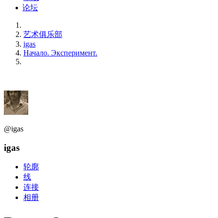
论坛
艺术俱乐部
igas
Начало. Эксперимент.
@igas
igas
轮廓
线
连接
相册