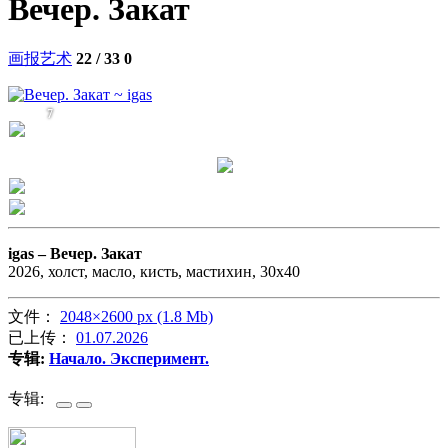
Вечер. Закат
画报艺术
22 / 33
0
7
igas –
Вечер. Закат
2026, холст, масло, кисть, мастихин, 30х40
文件：
2048×2600 px (1.8 Mb)
已上传：
01.07.2026
专辑:
Начало. Эксперимент.
专辑: