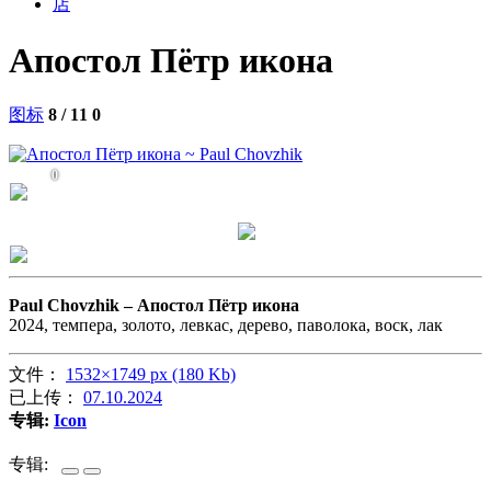
店
Апостол Пётр икона
图标
8 / 11
0
0
Paul Chovzhik –
Апостол Пётр икона
2024, темпера, золото, левкас, дерево, паволока, воск, лак
文件：
1532×1749 px (180 Kb)
已上传：
07.10.2024
专辑:
Icon
专辑: