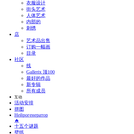
衣服设计
街头艺术
人体艺术
内部的
刺绣
店
艺术品出售
订购一幅画
目录
社区
线
Gallerix 顶100
最好的作品
新专辑
所有成员
互动
活动安排
拼图
Нейрогенератор
🔥
十五个谜题
壁纸