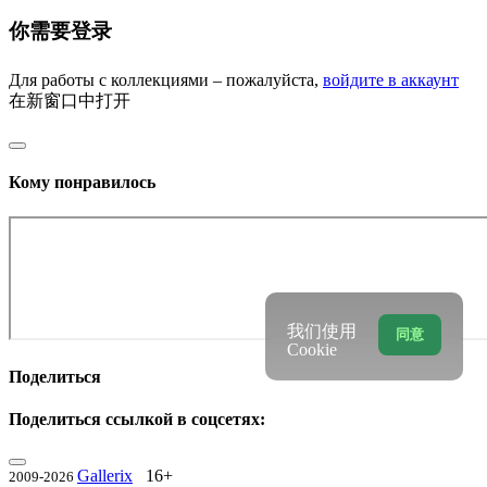
你需要登录
Для работы с коллекциями – пожалуйста,
войдите в аккаунт
在新窗口中打开
Кому понравилось
我们使用
同意
Cookie
Поделиться
Поделиться ссылкой в соцсетях:
Gallerix
16+
2009-2026