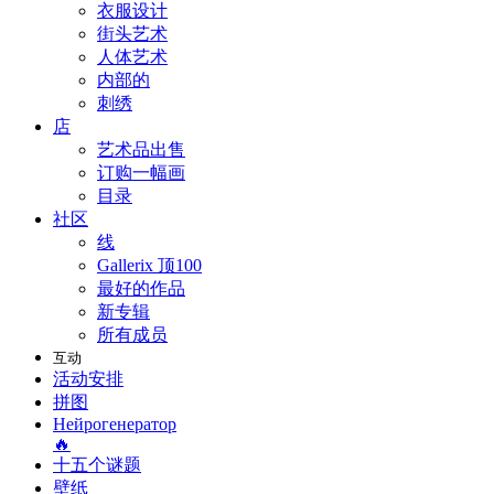
衣服设计
街头艺术
人体艺术
内部的
刺绣
店
艺术品出售
订购一幅画
目录
社区
线
Gallerix 顶100
最好的作品
新专辑
所有成员
互动
活动安排
拼图
Нейрогенератор
🔥
十五个谜题
壁纸