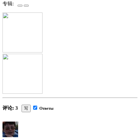
专辑:
评论: 3
写
Ответы