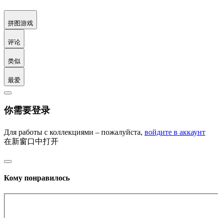
拼图游戏
评论
类似
最爱
你需要登录
Для работы с коллекциями – пожалуйста,
войдите в аккаунт
在新窗口中打开
Кому понравилось