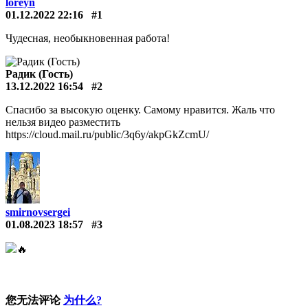
loreyn
01.12.2022 22:16
#1
Чудесная, необыкновенная работа!
Радик (Гость)
13.12.2022 16:54
#2
Спасибо за высокую оценку. Самому нравится. Жаль что
нельзя видео разместить
https://cloud.mail.ru/public/3q6y/akpGkZcmU/
smirnovsergei
01.08.2023 18:57
#3
🔥
您无法评论
为什么?