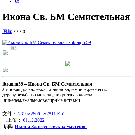
店
Икона Св. БМ Семистельная
图标
2 / 2
3
366
ibragim59 –
Икона Св. БМ Семистельная
Липовая доска,левкас ,паволока,темпера,резьба по
дереву,резьба по металлу,покрытия золотом
,никелем,эмалью,ювелирные вставки
文件：
2319×2600 px (811 Kb)
已上传：
01.12.2022
专辑:
Иконы Златоустовских мастеров