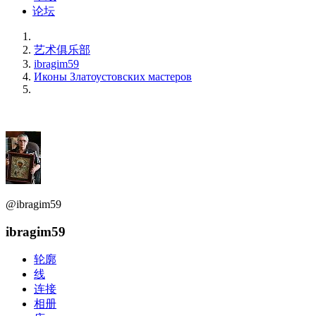
论坛
艺术俱乐部
ibragim59
Иконы Златоустовских мастеров
@ibragim59
ibragim59
轮廓
线
连接
相册