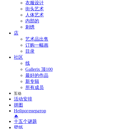
衣服设计
街头艺术
人体艺术
内部的
刺绣
店
艺术品出售
订购一幅画
目录
社区
线
Gallerix 顶100
最好的作品
新专辑
所有成员
互动
活动安排
拼图
Нейрогенератор
🔥
十五个谜题
壁纸