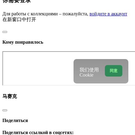
你需要登录
Для работы с коллекциями – пожалуйста,
войдите в аккаунт
在新窗口中打开
Кому понравилось
我们使用
同意
Cookie
马赛克
Поделиться
Поделиться ссылкой в соцсетях: