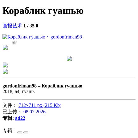
Кораблик гуашью
画报艺术
1 / 35
0
97
gordonfriman98 –
Кораблик гуашью
2018, а4, гуашь
文件：
712×711 px (215 Kb)
已上传：
08.07.2026
专辑:
ad22
专辑: