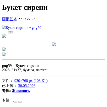
Букет сирени
画报艺术
271 / 275
3
594
gng59 –
Букет сирени
2026. 31х37, бумага, пастель
文件：
930×768 px (108 Kb)
已上传：
30.05.2026
专辑:
Живопись
专辑: