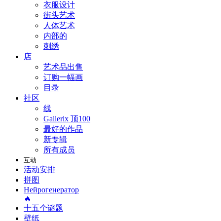
衣服设计
街头艺术
人体艺术
内部的
刺绣
店
艺术品出售
订购一幅画
目录
社区
线
Gallerix 顶100
最好的作品
新专辑
所有成员
互动
活动安排
拼图
Нейрогенератор
🔥
十五个谜题
壁纸