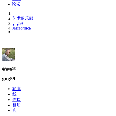
论坛
艺术俱乐部
gng59
Живопись
@gng59
gng59
轮廓
线
连接
相册
店