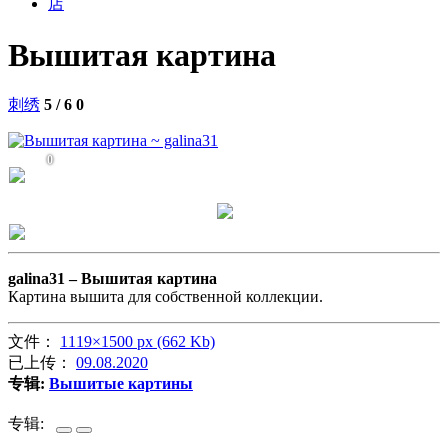
店
Вышитая картина
刺绣
5 / 6
0
0
galina31 –
Вышитая картина
Картина вышита для собственной коллекции.
文件：
1119×1500 px (662 Kb)
已上传：
09.08.2020
专辑:
Вышитые картины
专辑: