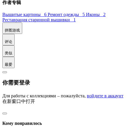
作者专辑
Вышитые картины 6
Ремонт одежды 5
Иконы 2
Реставрация старинной вышивки 1
拼图游戏
评论
类似
最爱
你需要登录
Для работы с коллекциями – пожалуйста,
войдите в аккаунт
在新窗口中打开
Кому понравилось