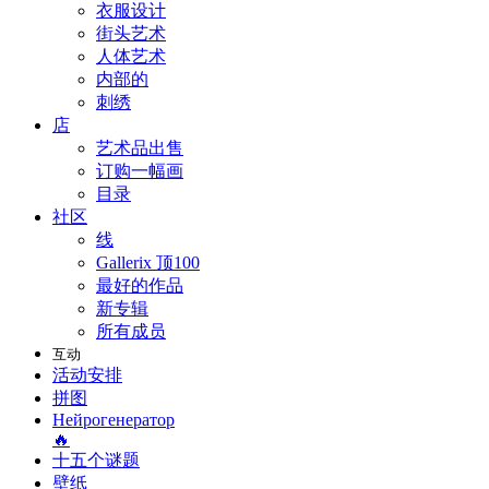
衣服设计
街头艺术
人体艺术
内部的
刺绣
店
艺术品出售
订购一幅画
目录
社区
线
Gallerix 顶100
最好的作品
新专辑
所有成员
互动
活动安排
拼图
Нейрогенератор
🔥
十五个谜题
壁纸