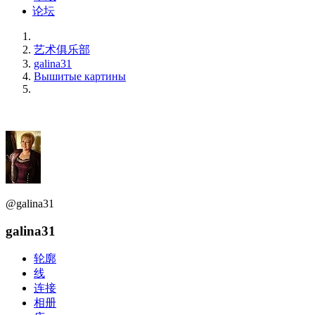
论坛
艺术俱乐部
galina31
Вышитые картины
@galina31
galina31
轮廓
线
连接
相册