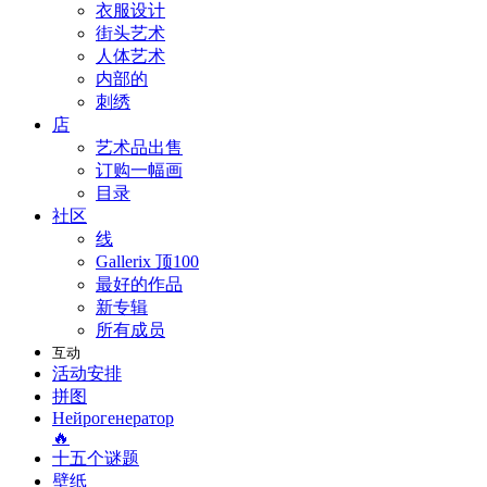
衣服设计
街头艺术
人体艺术
内部的
刺绣
店
艺术品出售
订购一幅画
目录
社区
线
Gallerix 顶100
最好的作品
新专辑
所有成员
互动
活动安排
拼图
Нейрогенератор
🔥
十五个谜题
壁纸