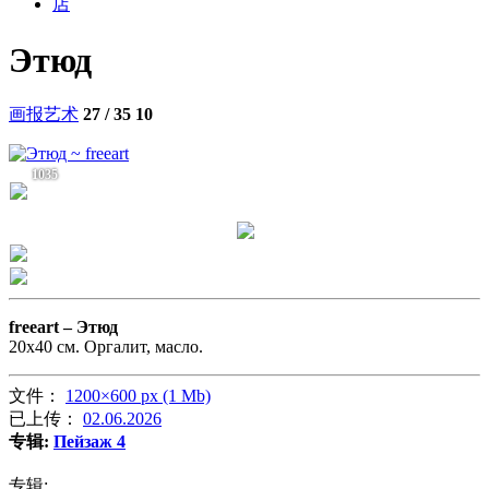
店
Этюд
画报艺术
27 / 35
10
1035
freeart –
Этюд
20х40 см. Оргалит, масло.
文件：
1200×600 px (1 Mb)
已上传：
02.06.2026
专辑:
Пейзаж 4
专辑: