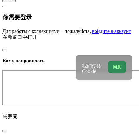
你需要登录
Для работы с коллекциями – пожалуйста,
войдите в аккаунт
在新窗口中打开
Кому понравилось
我们使用
同意
Cookie
马赛克