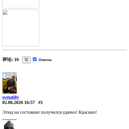
评论: 10
写
Ответы
sveta68v
02.06.2026 16:57
#1
Этюд на состояние получился удачно! Красиво!