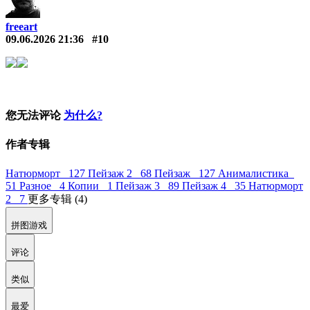
freeart
09.06.2026 21:36
#10
您无法评论
为什么?
作者专辑
Натюрморт 127
Пейзаж 2 68
Пейзаж 127
Анималистика
51
Разное 4
Копии 1
Пейзаж 3 89
Пейзаж 4 35
Натюрморт
2 7
更多专辑 (4)
拼图游戏
评论
类似
最爱