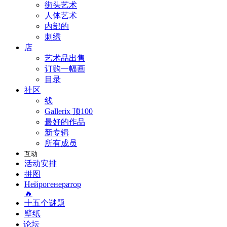
街头艺术
人体艺术
内部的
刺绣
店
艺术品出售
订购一幅画
目录
社区
线
Gallerix 顶100
最好的作品
新专辑
所有成员
互动
活动安排
拼图
Нейрогенератор
🔥
十五个谜题
壁纸
论坛