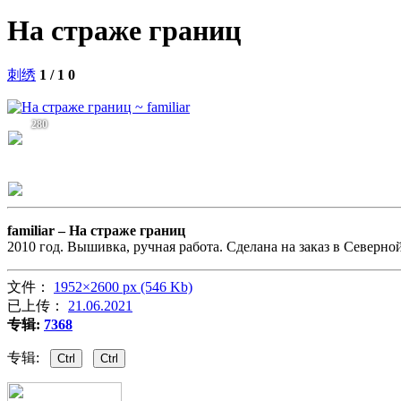
На страже границ
刺绣
1 / 1
0
280
familiar –
На страже границ
2010 год. Вышивка, ручная работа. Сделана на заказ в Северно
文件：
1952×2600 px (546 Kb)
已上传：
21.06.2021
专辑:
7368
专辑:
Ctrl
Ctrl