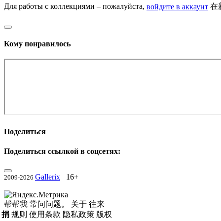
Для работы с коллекциями – пожалуйста,
войдите в аккаунт
在
Кому понравилось
Поделиться
Поделиться ссылкой в соцсетях:
Gallerix
16+
2009-2026
帮帮我
常问问题。
关于
往来
捐
规则
使用条款
隐私政策
版权