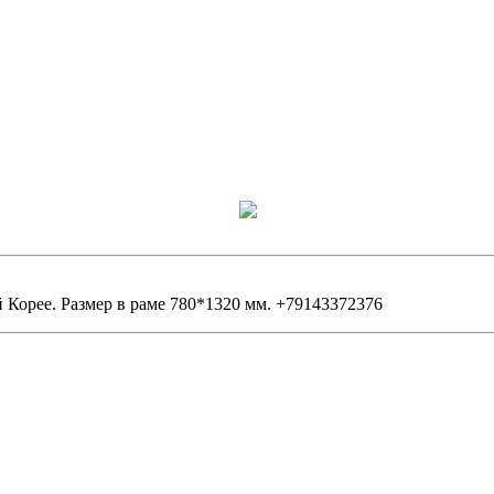
й Корее. Размер в раме 780*1320 мм. +79143372376