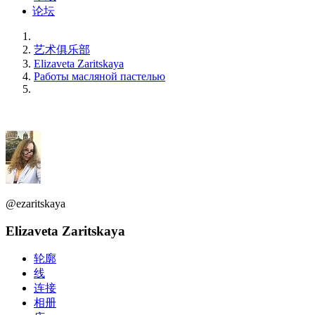
论坛
艺术俱乐部
Elizaveta Zaritskaya
Работы масляной пастелью
@ezaritskaya
Elizaveta Zaritskaya
轮廓
线
连接
相册