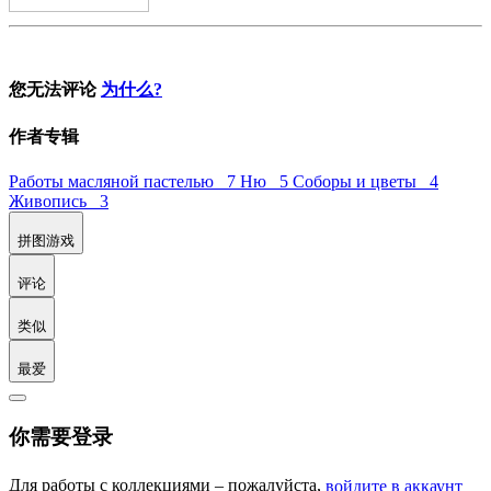
您无法评论
为什么?
作者专辑
Работы масляной пастелью 7
Ню 5
Соборы и цветы 4
Живопись 3
拼图游戏
评论
类似
最爱
你需要登录
Для работы с коллекциями – пожалуйста,
войдите в аккаунт