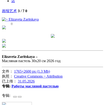
店
画报艺术
3 / 7
0
0
Elizaveta Zaritskaya –
Масляная пастель 30х20 см 2026 год
文件：
1765×2600 px (1.3 Mb)
执照：
Creative Commons ~ Attribution
已上传：
31.05.2026
专辑:
Работы масляной пастелью
专辑: