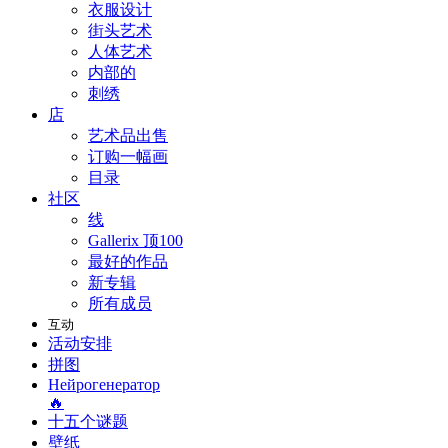
衣服设计
街头艺术
人体艺术
内部的
刺绣
店
艺术品出售
订购一幅画
目录
社区
线
Gallerix 顶100
最好的作品
新专辑
所有成员
互动
活动安排
拼图
Нейрогенератор
🔥
十五个谜题
壁纸