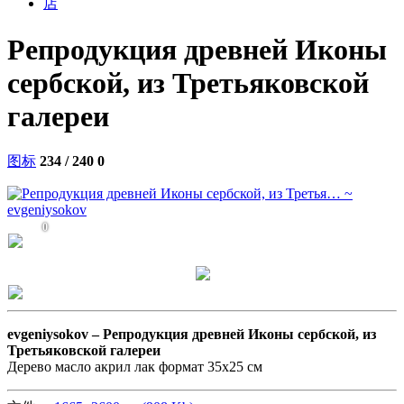
店
Репродукция древней Иконы
сербской, из Третьяковской
галереи
图标
234 / 240
0
0
evgeniysokov –
Репродукция древней Иконы сербской, из
Третьяковской галереи
Дерево масло акрил лак формат 35x25 см