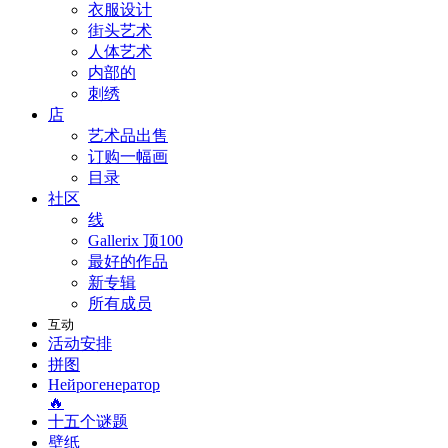
衣服设计
街头艺术
人体艺术
内部的
刺绣
店
艺术品出售
订购一幅画
目录
社区
线
Gallerix 顶100
最好的作品
新专辑
所有成员
互动
活动安排
拼图
Нейрогенератор
🔥
十五个谜题
壁纸