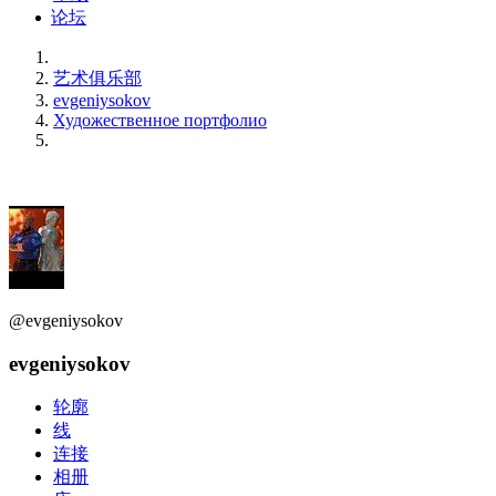
论坛
艺术俱乐部
evgeniysokov
Художественное портфолио
@evgeniysokov
evgeniysokov
轮廓
线
连接
相册