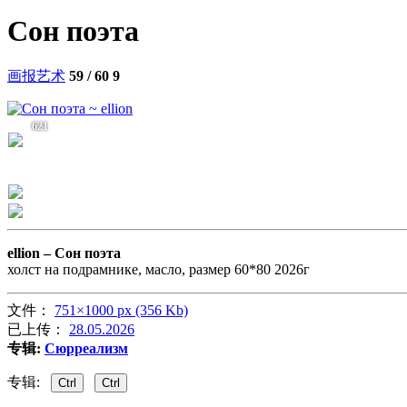
Сон поэта
画报艺术
59 / 60
9
621
ellion –
Сон поэта
холст на подрамнике, масло, размер 60*80 2026г
文件：
751×1000 px (356 Kb)
已上传：
28.05.2026
专辑:
Сюрреализм
专辑:
Ctrl
Ctrl