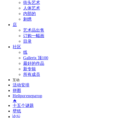
街头艺术
人体艺术
内部的
刺绣
店
艺术品出售
订购一幅画
目录
社区
线
Gallerix 顶100
最好的作品
新专辑
所有成员
互动
活动安排
拼图
Нейрогенератор
🔥
十五个谜题
壁纸
论坛