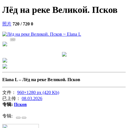
Лёд на реке Великой. Псков
照片
720 / 720
0
109
Elana L –
Лёд на реке Великой. Псков
文件：
960×1280 px (420 Kb)
已上传：
08.03.2026
专辑:
Псков
专辑: