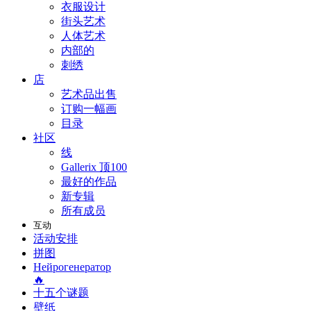
衣服设计
街头艺术
人体艺术
内部的
刺绣
店
艺术品出售
订购一幅画
目录
社区
线
Gallerix 顶100
最好的作品
新专辑
所有成员
互动
活动安排
拼图
Нейрогенератор
🔥
十五个谜题
壁纸