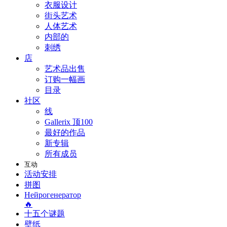
衣服设计
街头艺术
人体艺术
内部的
刺绣
店
艺术品出售
订购一幅画
目录
社区
线
Gallerix 顶100
最好的作品
新专辑
所有成员
互动
活动安排
拼图
Нейрогенератор
🔥
十五个谜题
壁纸