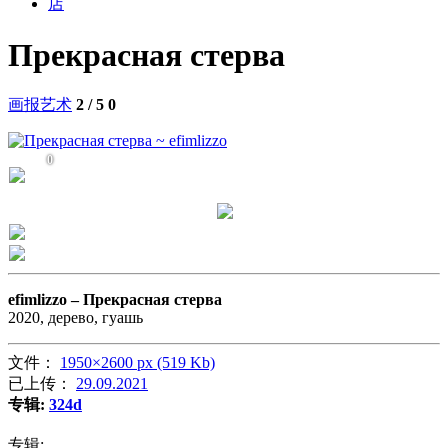
店
Прекрасная стерва
画报艺术
2 / 5
0
0
efimlizzo –
Прекрасная стерва
2020, дерево, гуашь
文件：
1950×2600 px (519 Kb)
已上传：
29.09.2021
专辑:
324d
专辑: