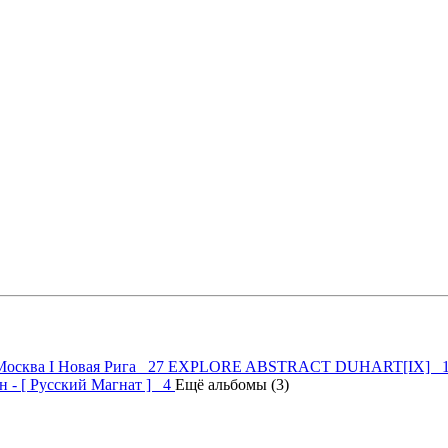
осква I Новая Рига 27
EXPLORE ABSTRACT DUHART[IX] 
 - [ Русский Магнат ] 4
Ещё альбомы (3)