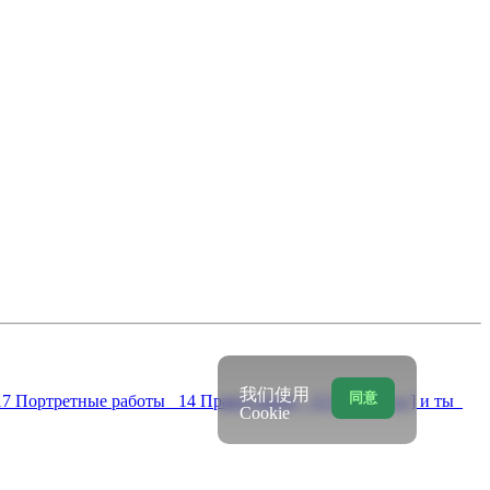
我们使用
同意
17
Портретные работы 14
Православие 12
Цвети [ ы ] и ты
Cookie