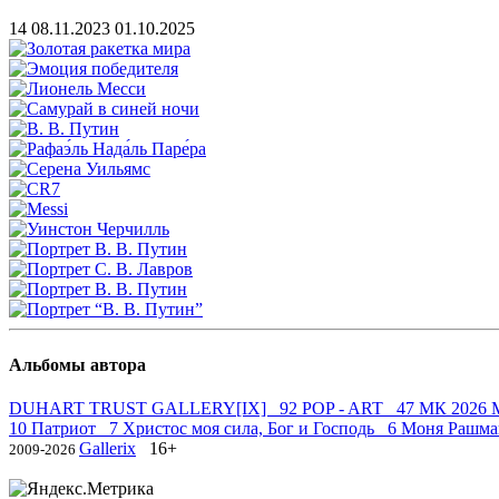
14
08.11.2023
01.10.2025
Альбомы автора
DUHART TRUST GALLERY[IX] 92
POP - ART 47
МК 2026 М
10
Патриот 7
Христос моя сила, Бог и Господь 6
Моня Рашман
Gallerix
16+
2009-2026