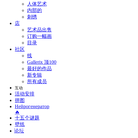
人体艺术
内部的
刺绣
店
艺术品出售
订购一幅画
目录
社区
线
Gallerix 顶100
最好的作品
新专辑
所有成员
互动
活动安排
拼图
Нейрогенератор
🔥
十五个谜题
壁纸
论坛