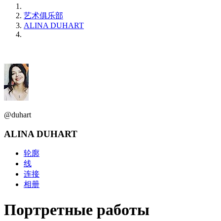
艺术俱乐部
ALINA DUHART
@duhart
ALINA DUHART
轮廓
线
连接
相册
Портретные работы