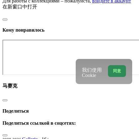
Для работы с коллекциями – пожалуйста,
войдите в аккаунт
在新窗口中打开
Кому понравилось
我们使用
同意
Cookie
马赛克
Поделиться
Поделиться ссылкой в соцсетях: