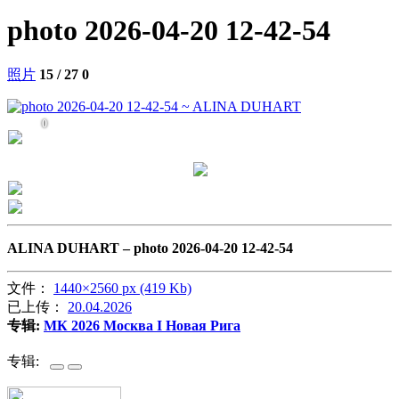
photo 2026-04-20 12-42-54
照片
15 / 27
0
0
ALINA DUHART –
photo 2026-04-20 12-42-54
文件：
1440×2560 px (419 Kb)
已上传：
20.04.2026
专辑:
МК 2026 Москва I Новая Рига
专辑: