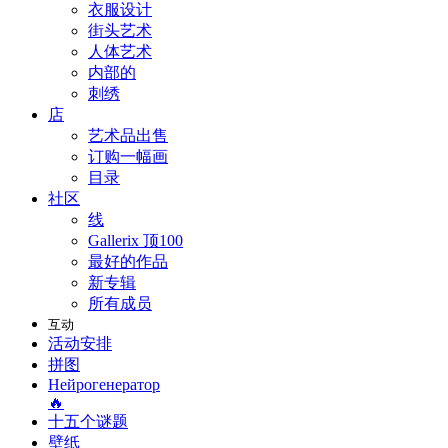
衣服设计
街头艺术
人体艺术
内部的
刺绣
店
艺术品出售
订购一幅画
目录
社区
线
Gallerix 顶100
最好的作品
新专辑
所有成员
互动
活动安排
拼图
Нейрогенератор
🔥
十五个谜题
壁纸