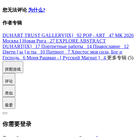
您无法评论
为什么?
作者专辑
DUHART TRUST GALLERY[IX] 92
POP - ART 47
МК 2026
Москва I Новая Рига 27
EXPLORE ABSTRACT
DUHART[IX] 17
Портретные работы 14
Православие 12
Цвети [ ы ] и ты 10
Патриот 7
Христос моя сила, Бог и
Господь 6
Моня Рашман - [ Русский Магнат ] 4
更多专辑 (5)
拼图游戏
评论
类似
最爱
你需要登录