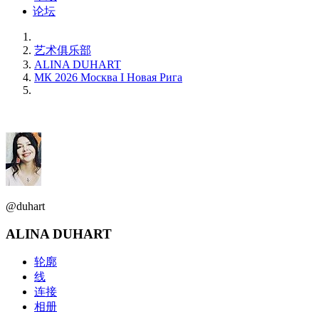
论坛
艺术俱乐部
ALINA DUHART
МК 2026 Москва I Новая Рига
@duhart
ALINA DUHART
轮廓
线
连接
相册