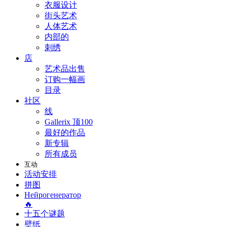
衣服设计
街头艺术
人体艺术
内部的
刺绣
店
艺术品出售
订购一幅画
目录
社区
线
Gallerix 顶100
最好的作品
新专辑
所有成员
互动
活动安排
拼图
Нейрогенератор
🔥
十五个谜题
壁纸