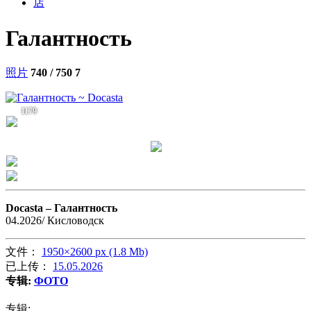
店
Галантность
照片
740 / 750
7
1179
Docasta –
Галантность
04.2026/ Кисловодск
文件：
1950×2600 px (1.8 Mb)
已上传：
15.05.2026
专辑:
ФОТО
专辑: