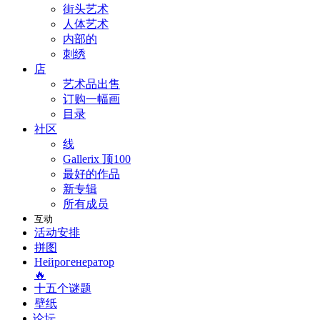
街头艺术
人体艺术
内部的
刺绣
店
艺术品出售
订购一幅画
目录
社区
线
Gallerix 顶100
最好的作品
新专辑
所有成员
互动
活动安排
拼图
Нейрогенератор
🔥
十五个谜题
壁纸
论坛