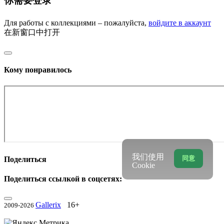
你需要登录
Для работы с коллекциями – пожалуйста,
войдите в аккаунт
在新窗口中打开
Кому понравилось
我们使用
同意
Поделиться
Cookie
Поделиться ссылкой в соцсетях:
Gallerix
16+
2009-2026