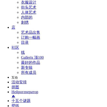
衣服设计
街头艺术
人体艺术
内部的
刺绣
店
艺术品出售
订购一幅画
目录
社区
线
Gallerix 顶100
最好的作品
新专辑
所有成员
互动
活动安排
拼图
Нейрогенератор
🔥
十五个谜题
壁纸