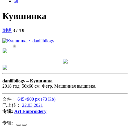
店
Кувшинка
刺绣
3 / 4
0
0
daniilbilogy –
Кувшинка
2018 год. 50х60 см. Фетр, Машинная вышивка.
文件：
645×900 px (73 Kb)
已上传：
22.03.2021
专辑:
Art Embroidery
专辑: