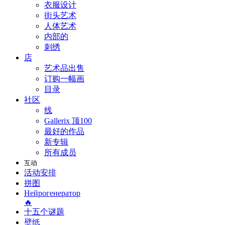
衣服设计
街头艺术
人体艺术
内部的
刺绣
店
艺术品出售
订购一幅画
目录
社区
线
Gallerix 顶100
最好的作品
新专辑
所有成员
互动
活动安排
拼图
Нейрогенератор
🔥
十五个谜题
壁纸