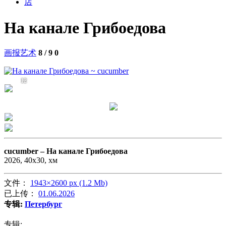
店
На канале Грибоедова
画报艺术
8 / 9
0
12
cucumber –
На канале Грибоедова
2026, 40х30, хм
文件：
1943×2600 px (1.2 Mb)
已上传：
01.06.2026
专辑:
Петербург
专辑: