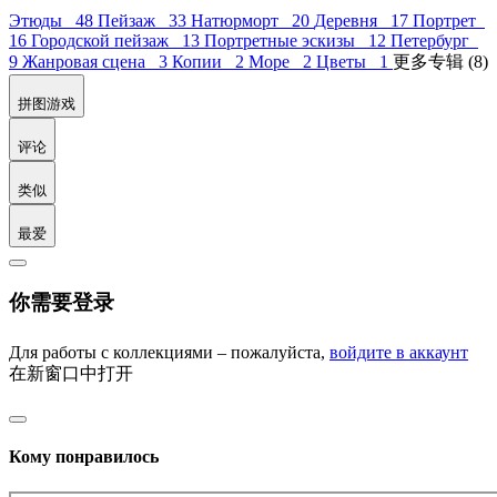
Этюды 48
Пейзаж 33
Натюрморт 20
Деревня 17
Портрет
16
Городской пейзаж 13
Портретные эскизы 12
Петербург
9
Жанровая сцена 3
Копии 2
Море 2
Цветы 1
更多专辑 (8)
拼图游戏
评论
类似
最爱
你需要登录
Для работы с коллекциями – пожалуйста,
войдите в аккаунт
在新窗口中打开
Кому понравилось