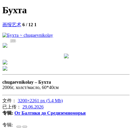
Бухта
画报艺术
6 / 12
1
235
chugaevnikolay –
Бухта
2006г, холст/масло, 60*40см
文件：
3200×2261 px (5.4 Mb)
已上传：
29.06.2026
专辑:
От Балтики до Средиземноморья
专辑: