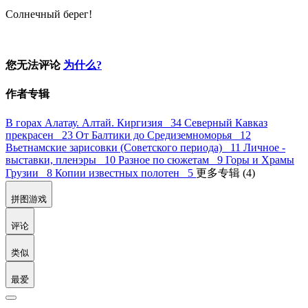
Солнечный берег!
您无法评论
为什么?
作者专辑
В горах Алатау. Алтай. Киргизия 34
Северный Кавказ
прекрасен 23
От Балтики до Средиземноморья 12
Вьетнамские зарисовки (Советского периода) 11
Личное -
выставки, пленэры 10
Разное по сюжетам 9
Горы и Храмы
Грузии 8
Копии известных полотен 5
更多专辑 (4)
拼图游戏
评论
类似
最爱