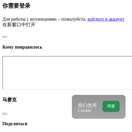
你需要登录
Для работы с коллекциями – пожалуйста,
войдите в аккаунт
在新窗口中打开
Кому понравилось
马赛克
我们使用
同意
Cookie
Поделиться