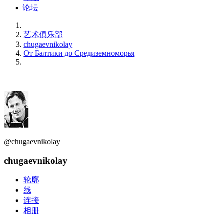
论坛
艺术俱乐部
chugaevnikolay
От Балтики до Средиземноморья
@chugaevnikolay
chugaevnikolay
轮廓
线
连接
相册