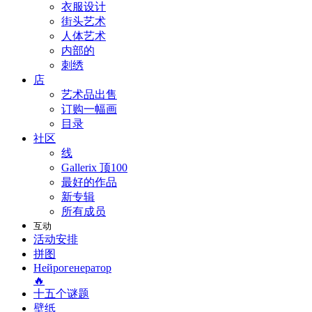
衣服设计
街头艺术
人体艺术
内部的
刺绣
店
艺术品出售
订购一幅画
目录
社区
线
Gallerix 顶100
最好的作品
新专辑
所有成员
互动
活动安排
拼图
Нейрогенератор
🔥
十五个谜题
壁纸