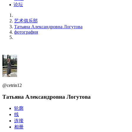
论坛
艺术俱乐部
Татьяна Александровна Логутова
фотография
@cetrin12
Татьяна Александровна Логутова
轮廓
线
连接
相册