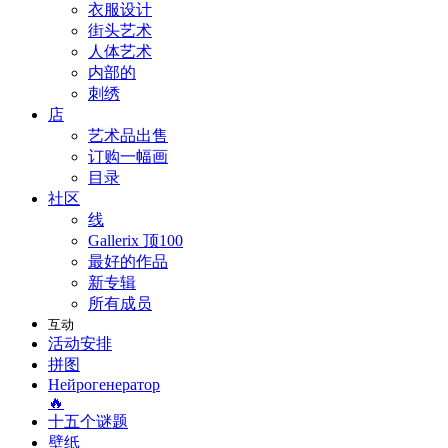
衣服设计
街头艺术
人体艺术
内部的
刺绣
店
艺术品出售
订购一幅画
目录
社区
线
Gallerix 顶100
最好的作品
新专辑
所有成员
互动
活动安排
拼图
Нейрогенератор
🔥
十五个谜题
壁纸