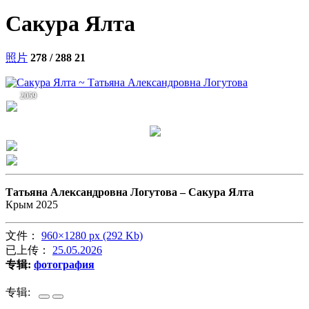
Сакура Ялта
照片
278 / 288
21
2059
Татьяна Александровна Логутова –
Сакура Ялта
Крым 2025
文件：
960×1280 px (292 Kb)
已上传：
25.05.2026
专辑:
фотография
专辑: