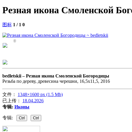
Резная икона Смоленской Бо
图标
1 / 1
0
0
bedletskii –
Резная икона Смоленской Богородицы
Резьба по дереву, древесина черешни, 16,5х11,5, 2016
文件：
1348×1600 px (1.5 Mb)
已上传：
18.04.2026
专辑:
Иконы
专辑:
Ctrl
Ctrl