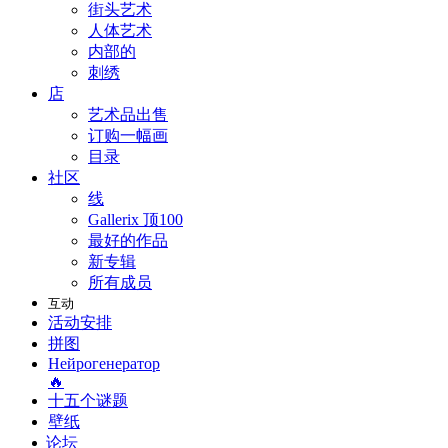
街头艺术
人体艺术
内部的
刺绣
店
艺术品出售
订购一幅画
目录
社区
线
Gallerix 顶100
最好的作品
新专辑
所有成员
互动
活动安排
拼图
Нейрогенератор
🔥
十五个谜题
壁纸
论坛