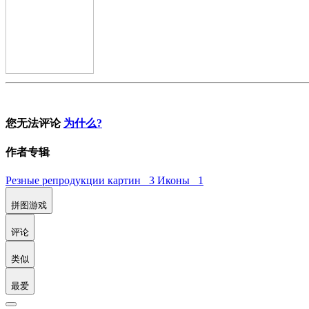
您无法评论
为什么?
作者专辑
Резные репродукции картин 3
Иконы 1
拼图游戏
评论
类似
最爱