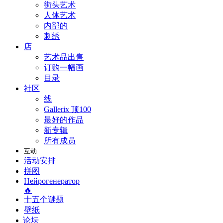
街头艺术
人体艺术
内部的
刺绣
店
艺术品出售
订购一幅画
目录
社区
线
Gallerix 顶100
最好的作品
新专辑
所有成员
互动
活动安排
拼图
Нейрогенератор
🔥
十五个谜题
壁纸
论坛