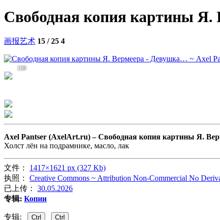
Свободная копия картины Я. 
画报艺术
15 / 25
4
139
Axel Pantser (AxelArt.ru) –
Свободная копия картины Я. Вер
Холст лён на подрамнике, масло, лак
文件：
1417×1621 px (327 Kb)
执照：
Creative Commons ~ Attribution Non-Commercial No Deriva
已上传：
30.05.2026
专辑:
Копии
专辑:
Ctrl
Ctrl