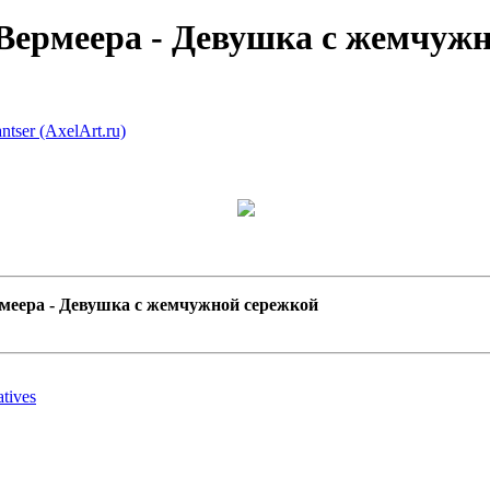
Вермеера - Девушка с жемчуж
меера - Девушка с жемчужной сережкой
tives