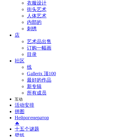
衣服设计
街头艺术
人体艺术
内部的
刺绣
店
艺术品出售
订购一幅画
目录
社区
线
Gallerix 顶100
最好的作品
新专辑
所有成员
互动
活动安排
拼图
Нейрогенератор
🔥
十五个谜题
壁纸