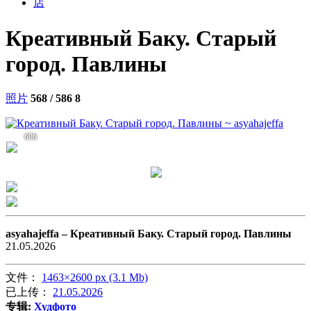
店
Креативный Баку. Старый
город. Павлины
照片
568 / 586
8
686
asyahajeffa –
Креативный Баку. Старый город. Павлины
21.05.2026
文件：
1463×2600 px (3.1 Mb)
已上传：
21.05.2026
专辑:
Худфото