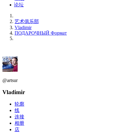
论坛
艺术俱乐部
Vladimir
ПОДАРОЧНЫЙ Формат
@artsur
Vladimir
轮廓
线
连接
相册
店