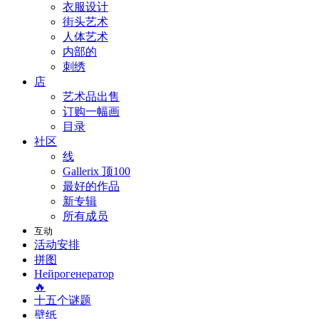
衣服设计
街头艺术
人体艺术
内部的
刺绣
店
艺术品出售
订购一幅画
目录
社区
线
Gallerix 顶100
最好的作品
新专辑
所有成员
互动
活动安排
拼图
Нейрогенератор
🔥
十五个谜题
壁纸