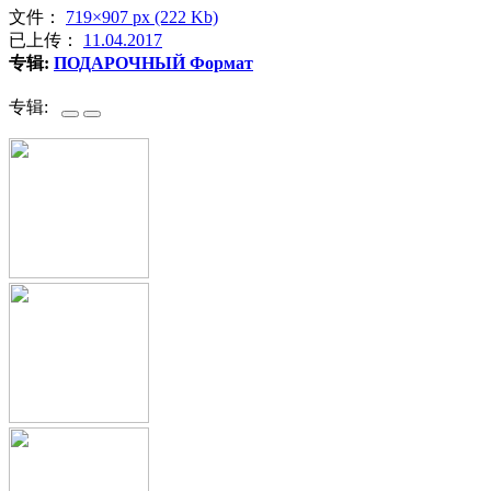
文件：
719×907 px (222 Kb)
已上传：
11.04.2017
专辑:
ПОДАРОЧНЫЙ Формат
专辑: