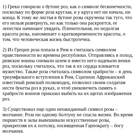
1) Греки говорили о бутоне роз, как о символе бесконечности,
поскольку по форме роза круглая, и у круга нет ни начала, ни
конца. К тому же листья в бутоне розы скручены так туго, что
его нельзя развернуть, но как только она раскроется, ее
лепестки начинают увядать. Пленительная, но недолгая
красота розы, напоминает о кратковременности красоты, о
том, что человеческая жизнь быстротечна.
2) Из Греции роза попала в Рим и считалась символом
нравственности во времена республики. Отправляясь в поход,
римские воины снимали шлем и вместо него надевали венки
роз, поскольку считалось, что так в их сердца вливается
мужество. Также роза считалась символом храбрости – в день
триумфального вступления в Рим, Сципион Африканский
известный римский полководец, позволил своим солдатам
нести букеты роз в руках, и чтоб увековечить память о
храбрости воинов приказал выбить на их щитах изображения
роз.
3) Существовал еще один неожиданный символ розы –
молчание. Роза ни одному болтуну не спасла жизни. Во время
пиршеств в залы вывешивали искусственные розы,
прикрепляя их к потолку, посвященная Гарпократу – богу
молчания.