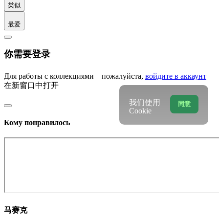
类似
最爱
你需要登录
Для работы с коллекциями – пожалуйста,
войдите в аккаунт
在新窗口中打开
我们使用
同意
Cookie
Кому понравилось
马赛克