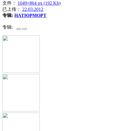
文件：
1049×864 px (192 Kb)
已上传：
22.03.2012
专辑:
НАТЮРМОРТ
专辑: