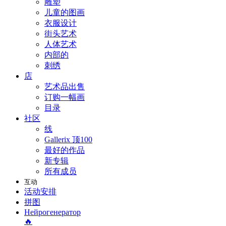
雕塑
儿童的图画
衣服设计
街头艺术
人体艺术
内部的
刺绣
店
艺术品出售
订购一幅画
目录
社区
线
Gallerix 顶100
最好的作品
新专辑
所有成员
互动
活动安排
拼图
Нейрогенератор
🔥