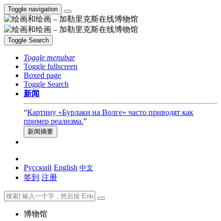
Toggle navigation
Toggle Search
Toggle menubar
Toggle fullscreen
Boxed page
Toggle Search
新闻
“
Картину «Бурлаки на Волге» часто приводят как
пример реализма.
”
新闻摘要
Русский
English
中文
签到
注册
博物馆