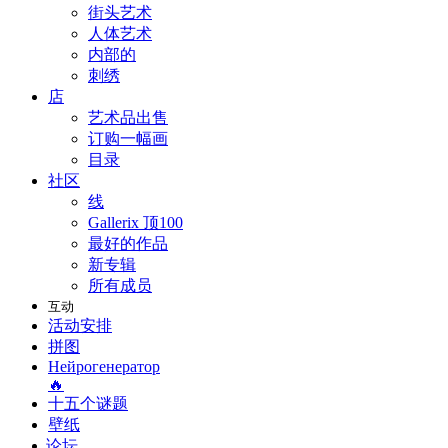
街头艺术
人体艺术
内部的
刺绣
店
艺术品出售
订购一幅画
目录
社区
线
Gallerix 顶100
最好的作品
新专辑
所有成员
互动
活动安排
拼图
Нейрогенератор
🔥
十五个谜题
壁纸
论坛