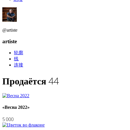
@artiste
artiste
轮廓
线
连接
44
Продаётся
«Весна 2022»
5 000