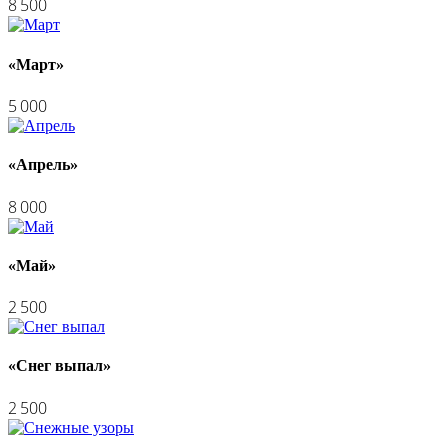
8 500
«Март»
5 000
«Апрель»
8 000
«Май»
2 500
«Снег выпал»
2 500