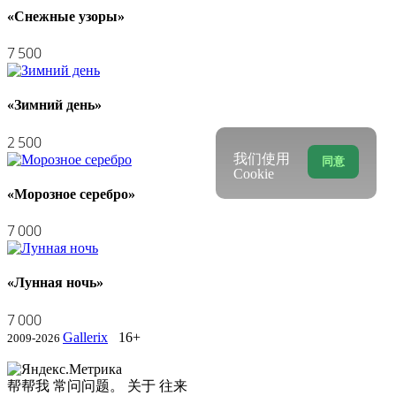
«Снежные узоры»
7 500
«Зимний день»
2 500
我们使用
同意
Cookie
«Морозное серебро»
7 000
«Лунная ночь»
7 000
Gallerix
16+
2009-2026
帮帮我
常问问题。
关于
往来