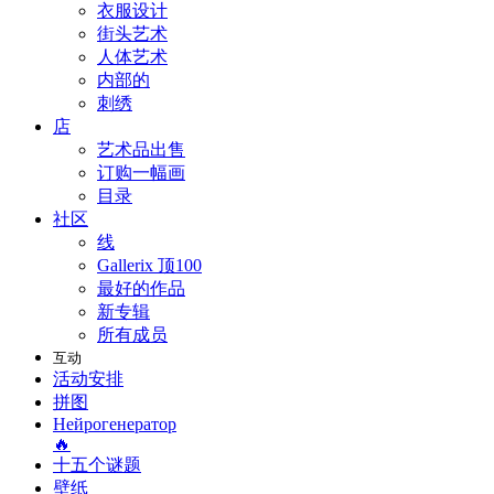
衣服设计
街头艺术
人体艺术
内部的
刺绣
店
艺术品出售
订购一幅画
目录
社区
线
Gallerix 顶100
最好的作品
新专辑
所有成员
互动
活动安排
拼图
Нейрогенератор
🔥
十五个谜题
壁纸