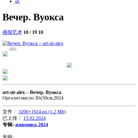
店
Вечер. Вуокса
画报艺术
10 / 19
10
1521
art-sir-alex –
Вечер. Вуокса
Оргалит.масло.30х50см,2024
文件：
3200×1924 px (1.2 Mb)
已上传：
15.02.2024
专辑:
живопись 2024
专辑: