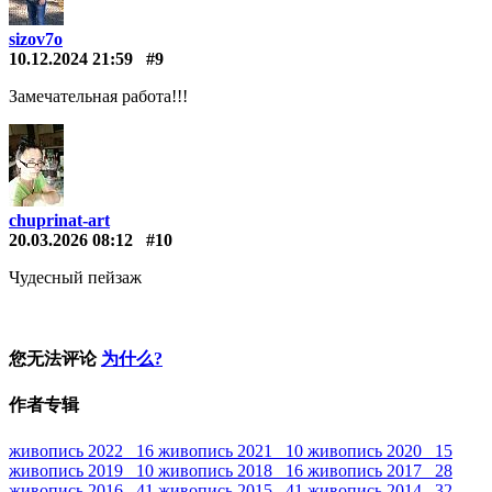
sizov7o
10.12.2024 21:59
#9
Замечательная работа!!!
chuprinat-art
20.03.2026 08:12
#10
Чудесный пейзаж
您无法评论
为什么?
作者专辑
живопись 2022 16
живопись 2021 10
живопись 2020 15
живопись 2019 10
живопись 2018 16
живопись 2017 28
живопись 2016 41
живопись 2015 41
живопись 2014 32