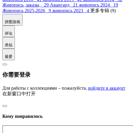
Живопись ,заказы, 29
Авангард 21
живопись 2024 19
Живопись 2025-2026 9
живопись 2023 4
更多专辑 (9)
拼图游戏
评论
类似
最爱
你需要登录
Для работы с коллекциями – пожалуйста,
войдите в аккаунт
在新窗口中打开
Кому понравилось