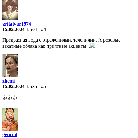
gritatyur1974
15.02.2024 15:01
#4
Прекрасная вода с отражениями, течениями. А розовые
закатные облака как приятные акценты...
zhemi
15.02.2024 15:35
#5
👍👍👍
genrihl