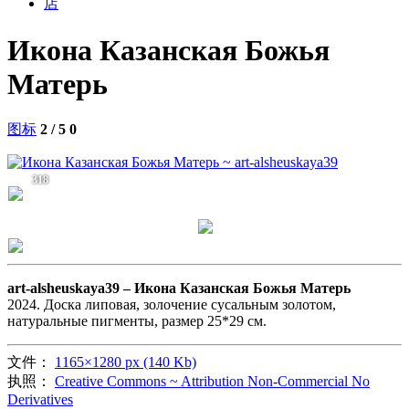
店
Икона Казанская Божья
Матерь
图标
2 / 5
0
318
art-alsheuskaya39 –
Икона Казанская Божья Матерь
2024. Доска липовая, золочение сусальным золотом,
натуральные пигменты, размер 25*29 см.
文件：
1165×1280 px (140 Kb)
执照：
Creative Commons ~ Attribution Non-Commercial No
Derivatives