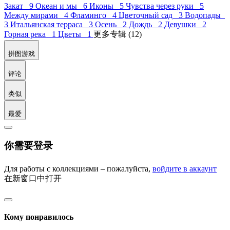
Закат 9
Океан и мы 6
Иконы 5
Чувства через руки 5
Между мирами 4
Фламинго 4
Цветочный сад 3
Водопады
3
Итальянская терраса 3
Осень 2
Дождь 2
Девушки 2
Горная река 1
Цветы 1
更多专辑 (12)
拼图游戏
评论
类似
最爱
你需要登录
Для работы с коллекциями – пожалуйста,
войдите в аккаунт
在新窗口中打开
Кому понравилось