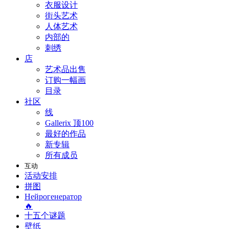
衣服设计
街头艺术
人体艺术
内部的
刺绣
店
艺术品出售
订购一幅画
目录
社区
线
Gallerix 顶100
最好的作品
新专辑
所有成员
互动
活动安排
拼图
Нейрогенератор
🔥
十五个谜题
壁纸